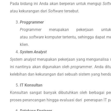
Pada bidang ini Anda akan berperan untuk menguji
Soft
atau kekurangan dari
Software
tersebut.
Proggrammer
Programmer
merupakan pekerjaan untu
atau
software
komputer tertentu, sehingga dapat 
klien.
System Analyst
System analyst
merupakan pekerjaan yang menganalisa sua
ini nantinya akan digunakan oleh
programmer
. Anda di
kelebihan dan kekurangan dari sebuah sistem yang henda
IT Konsultan
Konsultan sangat banyak dibutuhkan oleh berbagai per
proses perancangan hingga evaluasi dari penerapan IT 
Database Engineer