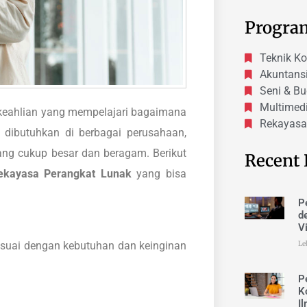
Progra
Teknik K
Akuntans
Seni & B
Multimed
eahlian yang mempelajari bagaimana
Rekayasa
 dibutuhkan di berbagai perusahaan,
yang cukup besar dan beragam. Berikut
Recent 
ekayasa Perangkat Lunak
yang bisa
P
d
V
suai dengan kebutuhan dan keinginan
Le
P
K
I