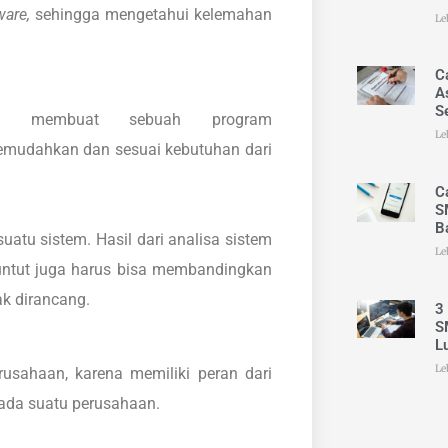
ware,
sehingga mengetahui kelemahan
Le
C
A
S
k membuat sebuah program
Le
memudahkan dan sesuai kebutuhan dari
C
S
B
tu sistem. Hasil dari analisa sistem
Le
tuntut juga harus bisa membandingkan
k dirancang.
3
S
L
Le
usahaan, karena memiliki peran dari
pada suatu perusahaan.