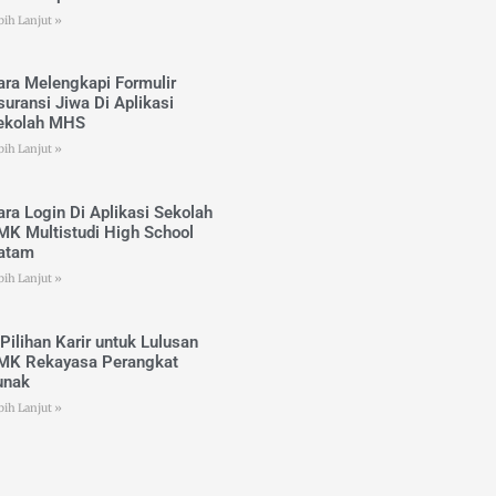
bih Lanjut »
ara Melengkapi Formulir
suransi Jiwa Di Aplikasi
ekolah MHS
bih Lanjut »
ara Login Di Aplikasi Sekolah
MK Multistudi High School
atam
bih Lanjut »
 Pilihan Karir untuk Lulusan
MK Rekayasa Perangkat
unak
bih Lanjut »