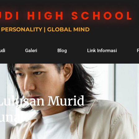
UDI HIGH SCHOOL
| PERSONALITY | GLOBAL MIND
udi
Galeri
Blog
Link Informasi
 Lulusan Murid
Lunak