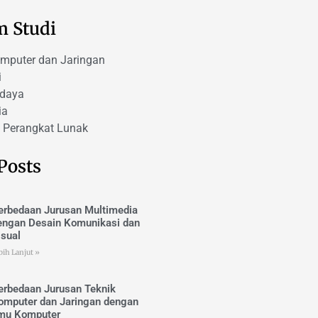
m Studi
omputer dan Jaringan
i
udaya
ia
 Perangkat Lunak
Posts
erbedaan Jurusan Multimedia
engan Desain Komunikasi dan
isual
bih Lanjut »
erbedaan Jurusan Teknik
omputer dan Jaringan dengan
lmu Komputer