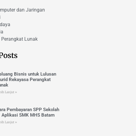
omputer dan Jaringan
i
udaya
ia
 Perangkat Lunak
Posts
eluang Bisnis untuk Lulusan
urid Rekayasa Perangkat
unak
bih Lanjut »
ara Pembayaran SPP Sekolah
i Aplikasi SMK MHS Batam
bih Lanjut »