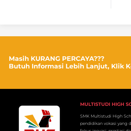
Masih KURANG PERCAYA???
Butuh Informasi Lebih Lanjut, Klik 
MULTISTUDI HIGH 
SMK Multistudi High Scho
pendidikan vokasi yang 
fokus inovasi, prestasi d