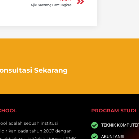
Ajie Sawung Pamungkas
Konsultasi Sekarang
SCHOOL
PROGRAM STUDI
ol adalah sebuah institusi
TEKNIK KOMPUTER
didirikan pada tahun 2007 dengan
AKUNTANSI
an akhlak mulia.Melalui inovasi, SMK