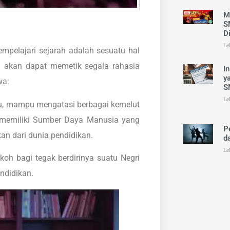
M
S
D
Le
pelajari sejarah adalah sesuatu hal
a akan dapat memetik segala rahasia
I
y
wa:
S
Le
ju, mampu mengatasi berbagai kemelut
 memiliki Sumber Daya Manusia yang
P
kan dari dunia pendidikan.
d
Le
koh bagi tegak berdirinya suatu Negri
ndidikan.