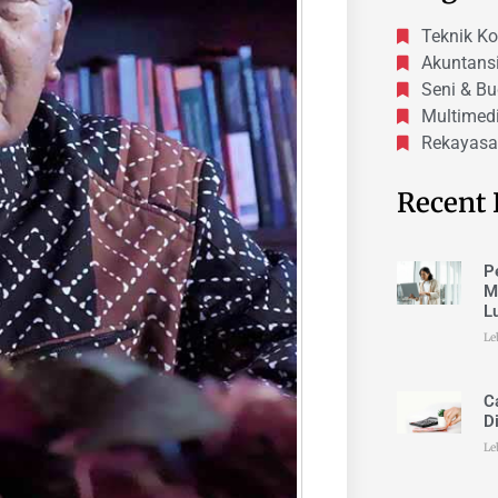
Teknik K
Akuntans
Seni & B
Multimed
Rekayasa
Recent 
P
M
L
Le
C
D
Le