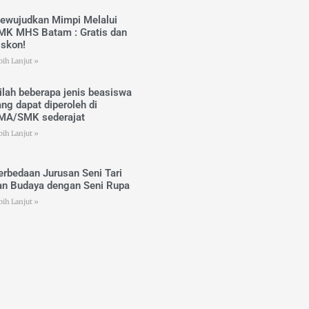
ewujudkan Mimpi Melalui
MK MHS Batam : Gratis dan
iskon!
bih Lanjut »
nilah beberapa jenis beasiswa
ang dapat diperoleh di
MA/SMK sederajat
bih Lanjut »
erbedaan Jurusan Seni Tari
an Budaya dengan Seni Rupa
bih Lanjut »